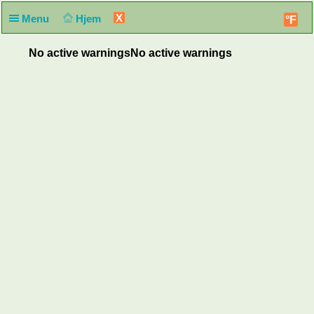
X
Menu
Hjem
°F
No active warnings
No active warnings