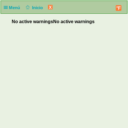
X
Menú
Inicio
°F
No active warnings
No active warnings