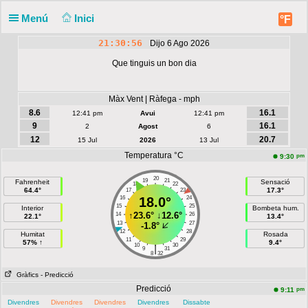
Menú
Inici
°F
21:30:56
Dijo 6 Ago 2026
Que tinguis un bon dia
Màx Vent | Ràfega - mph
8.6
16.1
12:41 pm
Avui
12:41 pm
9
16.1
2
Agost
6
12
20.7
15 Jul
2026
13 Jul
Temperatura °C
pm
9:30
20
19
21
Fahrenheit
Sensació
18
22
64.4°
17.3°
17
23
16
18.0°
24
15
25
Interior
Bombeta hum.
↑
23.6°
↓
12.6°
14
26
22.1°
13.4°
13
27
-1.8°
12
28
Humitat
Rosada
11
29
57% ↑
9.4°
10
30
|
9
31
8
32
Gràfics
- Predicció
Predicció
pm
9:11
Divendres
Divendres
Divendres
Divendres
Dissabte