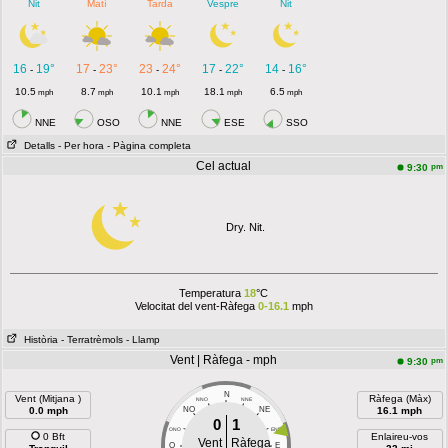
Nit
Matí
Tarda
Vespre
Nit
16
19°
17
23°
23
24°
17
22°
14
16°
-
-
-
-
-
10.5
8.7
10.1
18.1
6.5
mph
mph
mph
mph
mph
NNE
OSO
NNE
ESE
SSO
Detalls
- Per hora
- Pàgina completa
Cel actual
pm
9:30
Dry. Nit.
Temperatura
18
°C
Velocitat del vent-Ràfega
0-16.1
mph
Història
- Terratrèmols
- Llamp
Vent | Ràfega - mph
pm
9:30
N
Vent (Mitjana )
Ràfega (Màx)
NNO
NNE
0.0 mph
NO
NE
16.1 mph
0
1
ONO
ENE
0 Bft
Enlaireu-vos
Vent
Ràfega
O
E