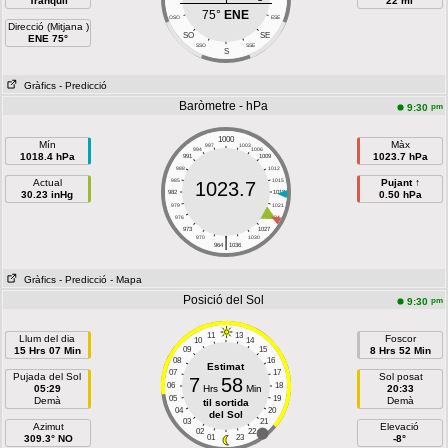
Tranquil
22 mi
75°
ENE
OSO
ESE
Direcció (Mitjana )
SO
SE
ENE 75°
SSO
SSE
S
Gràfics
- Predicció
Baròmetre - hPa
pm
9:30
1000
Mín
Màx
997
1003
994
1006
1018.4 hPa
1023.7 hPa
991
1009
988
1012
Actual
985
1015
Pujant ↑
1023.7
30.23 inHg
982
1018
0.50 hPa
979
1021
976
1024
973
1027
|
970
1030
964
1036
Gràfics
- Predicció
- Mapa
Posició del Sol
pm
9:30
11
13
Llum del dia
Foscor
10
14
15 Hrs 07 Min
09
15
8 Hrs 52 Min
08
16
Estimat
07
17
Pujada del Sol
Sol posat
7
58
06
18
05:29
Hrs
Min
20:33
05
19
Demà
Demà
til sortida
04
20
del Sol
03
21
Azimut
Elevació
02
22
309.3° NO
01
23
-8°