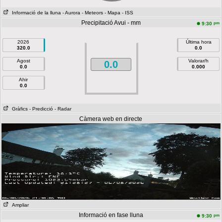
Informació de la lluna
- Aurora
- Meteors
- Mapa
- ISS
Precipitació Avui - mm
pm
9:30
2026
Última hora
320.0
0.0
Agost
Valorar/h
0.0
0.0
0.000
Ahir
0.0
Gràfics
- Predicció
- Radar
Càmera web en directe
Ampliar
Informació en fase lluna
pm
9:30