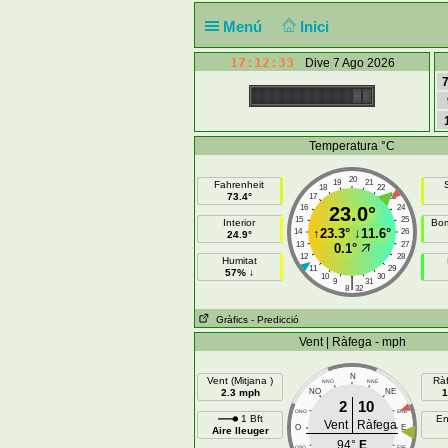
Menú
Inici
17:12:33
Dive 7 Ago 2026
7
Temperatura °C
20
19
21
Fahrenheit
18
22
73.4°
17
23
16
23.0°
24
15
25
Interior
Bom
↑
23.3°
↓
11.6°
14
26
24.9°
13
27
0.1°
12
28
Humitat
11
29
57% ↓
10
30
|
9
31
8
32
Gràfics
- Predicció
Vent | Ràfega - mph
N
Vent (Mitjana )
Rà
NNO
NNE
2.3 mph
NO
NE
1
2
10
ONO
ENE
1 Bft
En
Vent
Ràfega
O
E
Aire lleuger
94°
E
OSO
ESE