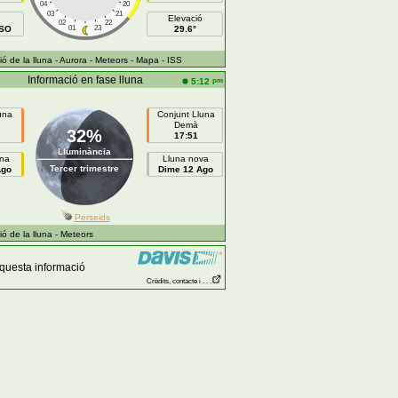
04
20
03
21
Elevació
02
22
OSO
01
23
29.6°
ó de la lluna
- Aurora
- Meteors
- Mapa
- ISS
Informació en fase lluna
pm
5:12
una
Conjunt Lluna
Demà
32%
17:51
Lluminància
ena
Lluna nova
Tercer trimestre
Ago
Dime 12 Ago
Perseids
ó de la lluna
- Meteors
aquesta informació
Crèdits, contacte i . . .