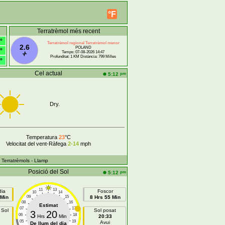
°F
Terratrèmol més recent
°
Terratrèmol regional Terratrèmol menor
2.6
POLAND
°
Temps: 07-08-2026 14:47
Profunditat: 1 KM Distància: 799 Milles
°
Cel actual
pm
5:12
Dry.
Temperatura
23
°C
Velocitat del vent-Ràfega
2-14
mph
- Terratrèmols
- Llamp
Posició del Sol
pm
5:12
11
13
dia
Foscor
10
14
 Min
09
15
8 Hrs 55 Min
08
16
Estimat
07
17
 Sol
Sol posat
3
20
06
18
Hrs
Min
20:33
05
19
Avui
De llum del dia