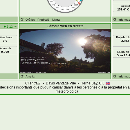
976
1024
973
1027
Azimut
|
970
1030
258.6° 
964
1036
Gràfics
- Predicció
- Mapa
Informaci
Càmera web en directe
pm
5:12
ltima hora
Pujada Ll
0.0
23:42
Valorar/h
0.000
Lluna pl
Dive 28 
Ampliar
Informaci
Clientraw - Davis Vantage Vue - Herne Bay, UK
ecisions importants que puguin causar danys a les persones o a la propietat en 
meteorològica.