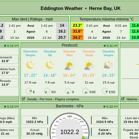
Eddington Weather • Herne Bay, UK
Màx Vent | Ràfega - mph
Temperatura màxima-mínima °C
.2
14
23.3°
11.6
1:41 pm
Avui
1:41 pm
2:41 pm
Avui
6:01 am
9
16.1
31.6°
11.6
2
Agost
6
4
Agost
7
12
20.7
34.1°
10.9
15 Jul
2026
13 Jul
29 Jul
2026
23 Jul
Predicció
pm
pm
5:12
5:11
Divendres
Dissabte
Dissabte
Dissabte
Dissabte
Vespre
Nit
Matí
Tarda
Vespre
Sensació
22.8°
beta hum.
17.6°
17
22°
14
16°
16
24°
24
25°
19
23°
-
-
-
-
-
Rosada
17.9
7.8
5.4
11
15.4
mph
mph
mph
mph
mph
14.0°
E
SO
S
SSE
ESE
Detalls
- Per hora
- Pàgina completa
Història
Baròmetre - hPa
pm
pm
5:12
5:12
1000
fega (Màx)
Mín
Màx
Llum del 
997
1003
994
1006
4.0 mph
1022.2 hPa
1024.5 hPa
15 Hrs 04
991
1009
988
1012
laireu-vos
Actual
985
1015
Caient ↓
Pujada del
1022.2
21 mi
30.19 inHg
982
1018
-0.20 hPa
05:30
Demà
979
1021