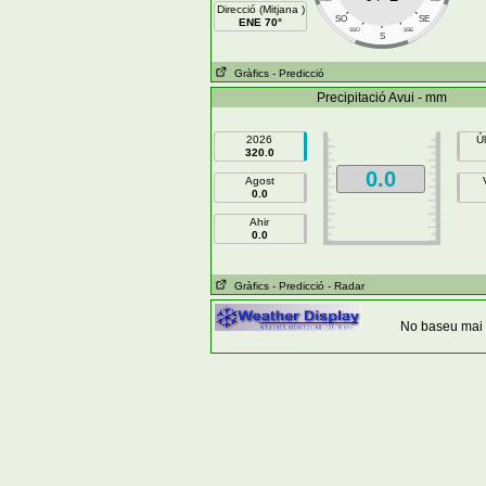
Direcció (Mitjana )
SO
SE
ENE 70°
SSO
SSE
S
Gràfics
- Predicció
Precipitació Avui - mm
2026
Ú
320.0
0.0
Agost
0.0
Ahir
0.0
Gràfics
- Predicció
- Radar
No baseu mai d