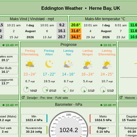
Eddington Weather • Herne Bay, UK
Maks Vind | Vindstød - mpt
Maks-Min temperatur °C
.5
9.2
20.6°
11.
10:21 am
I dag
10:01 am
10:01 am
I dag
6:01 am
9
16.1
31.6°
11.
2
August
6
4
August
7
12
20.7
34.1°
10.
15 Jul
2026
13 Jul
29 Jul
2026
23 Jul
Prognose
am
am
10:40
10:31
Fredag
Fredag
Lørdag
Lørdag
Lørdag
Eftermiddag
Aften
Nat
Morgen
Eftermiddag
øles som
20.1°
Wet Bulb
16.1°
23
24°
17
22°
14
16°
16
24°
24
25°
-
-
-
-
-
uggpunkt
6.7
19.5
8.7
5.4
10.7
mpt
mpt
mpt
mpt
mpt
13.7°
NNØ
ØSØ
SV
SSØ
SSØ
Detaljer
- Per. time
- Fuld side
Historie
Barometer - hPa
am
am
10:40
10:40
1000
stød (Maks)
Min
Maks
Dagsly
997
1003
994
1006
9.2 mpt
1023.4 hPa
1024.5 hPa
15 Tim04 
991
1009
988
1012
ind væk
Nuværende
985
1015
Stiger ↑
Solopga
1024.2
3 mi
30.24 inHg
982
1018
0.10 hPa
05:30
I morge
979
1021