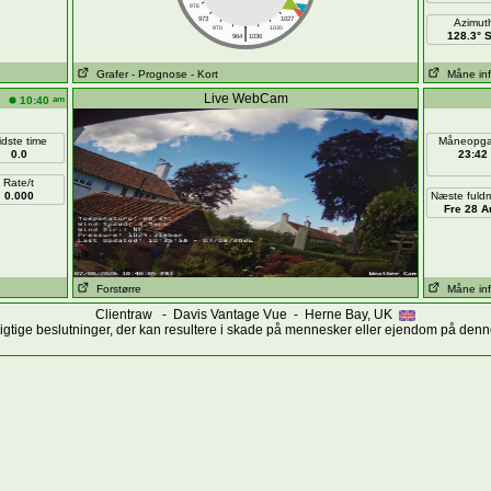
976
1024
973
1027
Azimut
|
970
1030
128.3° 
964
1036
Grafer
- Prognose
- Kort
Måne in
Live WebCam
am
10:40
idste time
Måneopg
0.0
23:42
Rate/t
0.000
Næste fuld
Fre 28 A
Forstørre
Måne in
Clientraw - Davis Vantage Vue - Herne Bay, UK
vigtige beslutninger, der kan resultere i skade på mennesker eller ejendom på denne