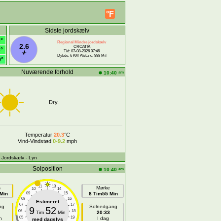
°F
Sidste jordskælv
6°
Regional Mindre jordskælv
2.6
CROATIA
6°
Tid: 07-08-2026 07:46
Dybde: 6 KM Afstand: 998 Mil
9°
Nuværende forhold
am
10:40
Dry.
Temperatur
20.3
°C
Vind-Vindstød
0-9.2
mph
- Jordskælv
- Lyn
Solposition
am
10:40
11
13
s
Mørke
10
14
Min
09
15
8 Tim55 Min
08
16
Estimeret
07
17
ng
Solnedgang
9
52
06
18
Tim
Min
20:33
05
19
n
I dag
med dagslys