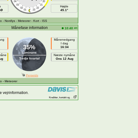
04
20
03
21
h
Højde
02
22
SØ
01
23
45.1°
fo
- Nordlys
- Meteorer
- Kort
- ISS
Månefase information
am
10:40
ang
Månenedgang
I dag
35%
16:34
Luminans
måne
Næste nymåne
Tredje kvartal
ug
Ons 12 Aug
Perseids
fo
- Meteorer
 vejrinformation.
Kreditter, kontakt og . . .