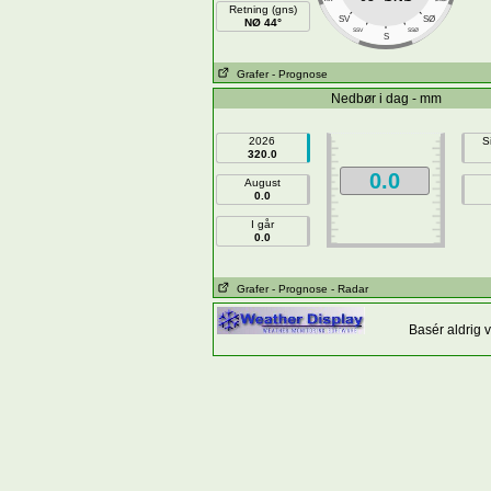
Retning (gns)
SV
SØ
NØ 44°
SSV
SSØ
S
Grafer
- Prognose
Nedbør i dag - mm
2026
S
320.0
0.0
August
0.0
I går
0.0
Grafer
- Prognose
- Radar
Basér aldrig 