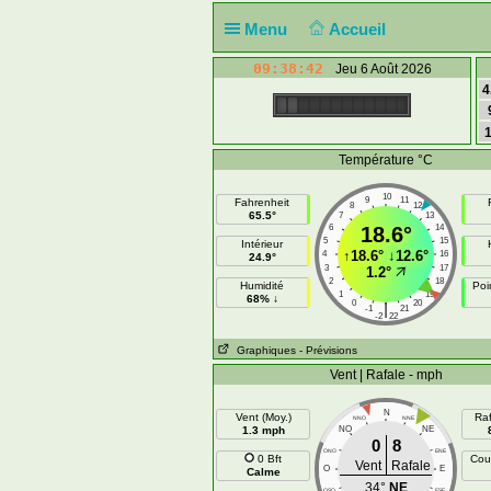
Menu
Accueil
09:38:43
Jeu 6 Août 2026
4
Température °C
10
9
11
Fahrenheit
8
12
65.5°
7
13
6
18.6°
14
5
15
Intérieur
↑
18.6°
↓
12.6°
4
16
24.9°
3
17
1.2°
2
18
Humidité
Poi
1
19
68% ↓
0
20
|
-1
21
-2
22
Graphiques
- Prévisions
Vent | Rafale - mph
N
Vent (Moy.)
Raf
NNO
NNE
1.3 mph
NO
NE
0
8
ONO
ENE
0 Bft
Cou
Vent
Rafale
O
E
Calme
34°
NE
OSO
ESE