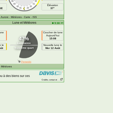
04
20
03
21
Élévation
02
22
SE
01
23
37°
- Aurore
- Météores
- Carte
- ISS
Lune et Météores
am
9:38
lune
Coucher de lune
Aujourd'hui
47%
15:08
Luminance
e le
Nouvelle lune le
Troisième quart
oût
Mer 12 Août
Perseids
- Météores
u à des biens sur ces
Crédits, contact et . . .