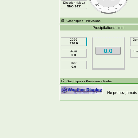
Direction (Moy.)
SO
SE
NNO 343°
SSO
SSE
S
Graphiques
- Prévisions
Précipitations - mm
2026
Der
320.0
0.0
Août
Int
0.0
Hier
0.0
Graphiques
- Prévisions
- Radar
Ne prenez jamais 