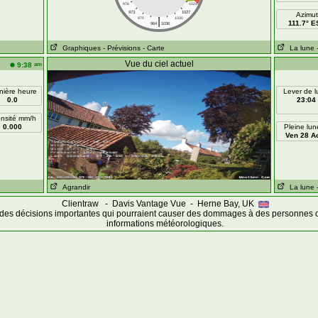
976
1024
973
1027
Azimut
|
970
1030
111.7° E
964
1036
Graphiques
- Prévisions
- Carte
La lune
Vue du ciel actuel
am
9:38
nière heure
Lever de 
0.0
23:04
ensité mm/h
0.000
Pleine lun
Ven 28 A
Agrandir
La lune
Clientraw - Davis Vantage Vue - Herne Bay, UK
des décisions importantes qui pourraient causer des dommages à des personnes o
informations météorologiques.