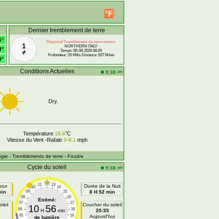
°F
Dernier tremblement de terre
6°
Régional Tremblement de terre mineur
1
NORTHERN ITALY
9°
Temps: 06-08-2026 08:29
Profondeur: 25 KMs Distance: 627 Miles
9°
Conditions Actuelles
am
9:38
Dry.
Température
18.6
°C
Vitesse du Vent -Rafale
0-8.1
mph
ogie
- Tremblements de terre
- Foudre
Cycle du soleil
am
9:38
11
13
our
Durée de la Nuit
10
14
min
09
15
8 H 52 min
08
16
Estimé:
07
17
leil
Coucher du soleil
10
56
06
18
H
min
20:35
05
19
n
Aujourd'hui
de lumière