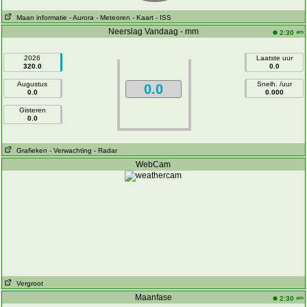
Maan informatie
- Aurora
- Meteoren
- Kaart
- ISS
Neerslag Vandaag - mm
am
2:30
2026
Laatste uur
320.0
0.0
Augustus
Snelh. /uur
0.0
0.0
0.000
Gisteren
0.0
Grafieken
- Verwachting
- Radar
WebCam
Vergroot
Maanfase
am
2:30