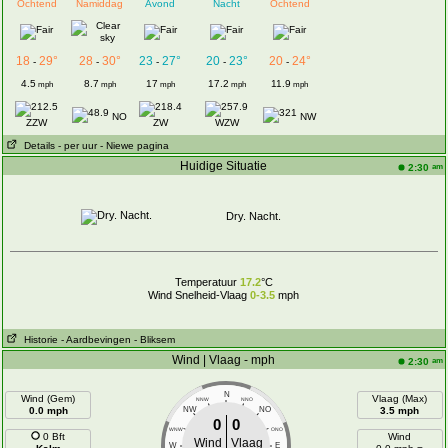
Ochtend
Namiddag
Avond
Nacht
Ochtend
18
29°
28
30°
23
27°
20
23°
20
24°
-
-
-
-
-
4.5
8.7
17
17.2
11.9
mph
mph
mph
mph
mph
NO
NW
ZZW
ZW
WZW
Details
- per uur
- Niewe pagina
Huidige Situatie
am
2:30
Dry. Nacht.
Temperatuur
17.2
°C
Wind Snelheid-Vlaag
0-3.5
mph
Historie
- Aardbevingen
- Bliksem
Wind | Vlaag - mph
am
2:30
N
Wind (Gem)
Vlaag (Max)
NNW
NNO
0.0 mph
NW
NO
3.5 mph
0
0
WNW
ONO
0 Bft
Wind
Wind
Vlaag
W
E