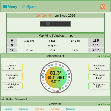
Meny
Hjem
°C
16:16:48
Lør 8 Aug 2026
Max Vind | Vindkast - mpt
6
11.5
1:21 pm
I dag
1:41 pm
9
16.1
2
August
6
12
20.7
15 Jul
2026
13 Jul
Temperatur °F
pm
4:16
60
58
62
Celsius
Føles som
56
64
27.4°
81.0°
54
66
52
81.3°
68
50
70
Innendørs
Våte pære
↑
83.5°
↓
49.1°
48
72
81.5°
65.5°
46
74
0.2°
44
76
Luftfuktighet
Duggpunkt
42
78
41% ↓
55.4°
40
80
|
38
82
36
84
Grafer
- Værvarsel
Værvarsel
pm
3:51
Lørdag
Søndag
Søndag
Søndag
Søndag