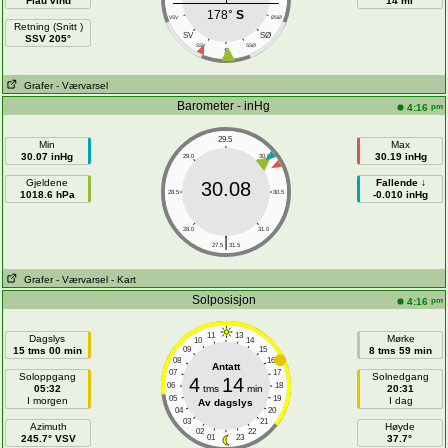
Flau vind
14 mi
178°
S
VSV
ØSØ
Retning (Snitt )
SV
SØ
SSV 205°
SSV
SSØ
S
Grafer
- Værvarsel
Barometer - inHg
pm
4:16
29.5
Min
Max
30.07 inHg
30.19 inHg
29.0
30.0
Gjeldene
Fallende ↓
30.08
1018.6 hPa
28.5
30.5
-0.010 inHg
28.0
31.0
|
27.5
31.5
Grafer
- Værvarsel
- Kart
Solposisjon
pm
4:16
11
13
Dagslys
Mørke
10
14
15 tms 00 min
09
15
8 tms 59 min
08
16
Antatt
07
17
Soloppgang
Solnedgang
4
14
06
18
05:32
tms
min
20:31
05
19
I morgen
I dag
Av dagslys
04
20
03
21
Azimuth
Høyde
02
22
245.7° VSV
01
23
37.7°