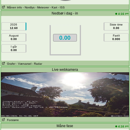
Månen info
- Nordlys
- Meteorer
- Kart
- ISS
Nedbør i dag - in
pm
4:16
2026
Siste time
12.60
0.00
August
Fart/t
0.00
0.00
0.000
I går
0.00
Grafer
- Værvarsel
- Radar
Live webkamera
Forstørre
Måne fase
pm
4:16