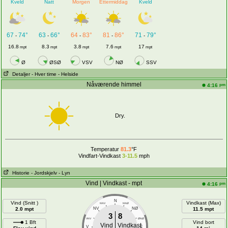
Kveld
Natt
Morgen
Ettermiddag
Kveld
67
74°
63
66°
64
83°
81
86°
71
79°
-
-
-
-
-
16.8
8.3
3.8
7.6
17
mpt
mpt
mpt
mpt
mpt
Ø
ØSØ
VSV
NØ
SSV
Detaljer
- Hver time
- Helside
Nåværende himmel
pm
4:16
Dry.
Temperatur
81.3
°F
Vindfart-Vindkast
3-11.5
mph
Historie
- Jordskjelv
- Lyn
Vind | Vindkast - mpt
pm
4:16
N
Vind (Snitt )
Vindkast (Max)
NNV
NNØ
2.0 mpt
NV
NØ
11.5 mpt
3
8
VNV
ØNØ
1 Bft
Vind bort
Vind
Vindkast
V
E