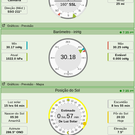
Calmaria
vento
25 mi
160°
SSL
OSO
LSL
Direção (Méd )
SO
SL
SSO 211°
SSO
SSL
S
Gráficos
- Previsão
Barómetro - inHg
pm
7:35
29.5
Mín
Máx
30.17 inHg
30.25 inHg
29.0
30.0
Atual
Estável
30.18
1022.0 hPa
28.5
30.5
0.000 inHg
28.0
31.0
|
27.5
31.5
Gráficos
- Previsão
- Mapa
Posição do Sol
pm
7:35
11
13
Luz solar
Escuridão
10
14
15 hrs 04 min
09
15
8 hrs 55 min
08
16
Estimado
07
17
Nascer do Sol
Pôr do Sol
0
57
06
18
05:30
hrs
min
20:33
05
19
Amanhã
Hoje
De Luz Solar
04
20
03
21
Azimute
Elevação
02
22
286.5° ONO
01
23
7.5°