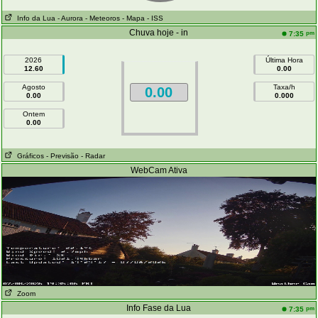
Info da Lua
- Aurora
- Meteoros
- Mapa
- ISS
Chuva hoje - in
pm
7:35
2026
Última Hora
12.60
0.00
Agosto
Taxa/h
0.00
0.00
0.000
Ontem
0.00
Gráficos
- Previsão
- Radar
WebCam Ativa
Zoom
Info Fase da Lua
pm
7:35