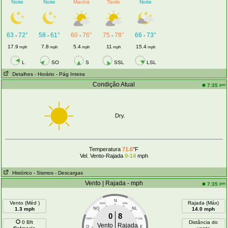
Noite
Noite
Manhã
Tarde
Noite
63
72°
58
61°
60
76°
75
78°
66
73°
-
-
-
-
-
17.9
7.8
5.4
11
15.4
mph
mph
mph
mph
mph
L
SO
S
SSL
LSL
Detalhes
- Horário
- Pág Inteira
Condição Atual
pm
7:35
Dry.
Temperatura
71.6
°F
Vel. Vento-Rajada
0-14
mph
Histórico
- Sismos
- Descargas
Vento | Rajada - mph
pm
7:35
N
Vento (Méd )
Rajada (Máx)
NNO
NNL
1.3 mph
NO
NL
14.0 mph
0
8
ONO
LNL
0 Bft
Distância do
Vento
Rajada
O
E