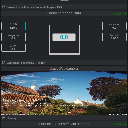
Mesec info
- Aurora
- Meteori
- Mapa
- ISS
Padavine danas - mm
am
8:04
2026
Prošli sat
320.0
0.0
Avgusta
Trend/s
0.0
0.0
0.000
Juče
0.0
Grafikoni
- Prognoza
- Radar
UživoWebKamera
Uvećaj
Informacije o mesečevim menama
am
8:04