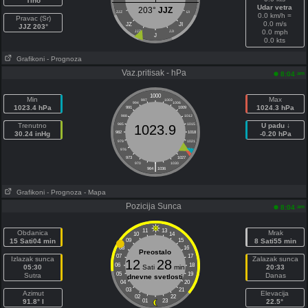
Tiho
Udar vetra
203°
JJZ
ZJZ
IJI
0.0 km/h =
Pravac (Sr)
0.0 m/s
JZ
JI
JJZ 203°
0.0 mph
JJZ
JJI
J
0.0 kts
Grafikoni
- Prognoza
Vaz.pritisak - hPa
am
8:04
1000
Min
Max
997
1003
994
1006
1023.4 hPa
1024.3 hPa
991
1009
988
1012
Trenutno
985
1015
U padu ↓
1023.9
30.24 inHg
982
1018
-0.20 hPa
979
1021
976
1024
973
1027
|
970
1030
964
1036
Grafikoni
- Prognoza
- Mapa
Pozicija Sunca
am
8:04
11
13
Obdanica
Mrak
10
14
15 Sati04 min
09
15
8 Sati55 min
08
16
Preostalo
07
17
Izlazak sunca
Zalazak sunca
12
28
06
18
05:30
Sati
min
20:33
05
19
Sutra
Danas
dnevne svetlosti
04
20
03
21
Azimut
Elevacija
02
22
91.8° I
01
23
22.5°