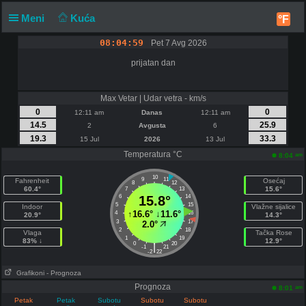
Meni
Kuća
°F
08:04:59
Pet 7 Avg 2026
prijatan dan
Max Vetar | Udar vetra - km/s
0
0
12:11 am
Danas
12:11 am
14.5
25.9
2
Avgusta
6
19.3
33.3
15 Jul
2026
13 Jul
Temperatura °C
am
8:04
10
9
11
Fahrenheit
Osećaj
8
12
60.4°
15.6°
7
13
6
15.8°
14
5
15
Indoor
Vlažne sijalice
↑
16.6°
↓
11.6°
4
16
20.9°
14.3°
3
17
2.0°
2
18
Vlaga
Tačka Rose
1
19
83% ↓
12.9°
0
20
|
-1
21
-2
22
Grafikoni
- Prognoza
Prognoza
am
8:01
Petak
Petak
Subotu
Subotu
Subotu