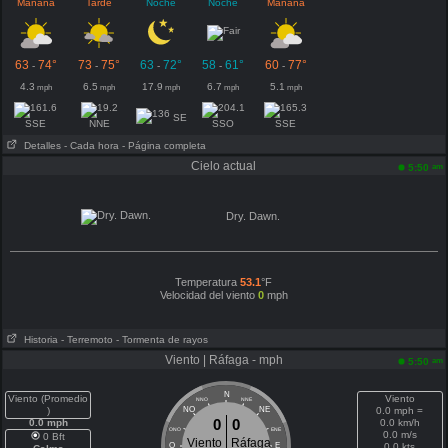
Mañana
Tarde
Noche
Noche
Mañana
63
74°
73
75°
63
72°
58
61°
60
77°
-
-
-
-
-
4.3
6.5
17.9
6.7
5.1
mph
mph
mph
mph
mph
SE
SSE
NNE
SSO
SSE
Detalles
- Cada hora
- Página completa
Cielo actual
am
5:50
Dry. Dawn.
Temperatura
53.1
°F
Velocidad del viento
0
mph
Historia
- Terremoto
- Tormenta de rayos
Viento | Ráfaga - mph
am
5:50
N
Viento (Promedio
Viento
NNO
NNE
)
NO
NE
0.0 mph =
0
0
0.0 mph
0.0 km/h
ONO
ENE
0.0 m/s
0 Bft
Viento
Ráfaga
O
E
0.0 kts