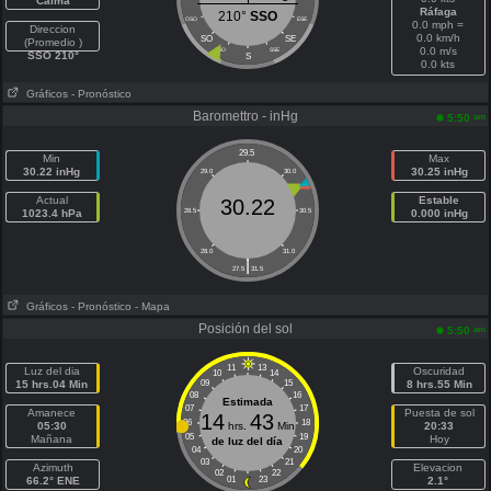
Calma
Ráfaga
210°
SSO
OSO
ESE
0.0 mph =
Direccion
0.0 km/h
SO
SE
(Promedio )
0.0 m/s
SSO
SSE
SSO 210°
S
0.0 kts
Gráficos
- Pronóstico
Baromettro - inHg
am
5:50
29.5
Min
Max
30.22 inHg
30.25 inHg
29.0
30.0
Actual
Estable
30.22
1023.4 hPa
28.5
30.5
0.000 inHg
28.0
31.0
|
27.5
31.5
Gráficos
- Pronóstico
- Mapa
Posición del sol
am
5:50
11
13
Luz del dia
Oscuridad
10
14
15 hrs.04 Min
09
15
8 hrs.55 Min
08
16
Estimada
07
17
Amanece
Puesta de sol
14
43
06
18
05:30
hrs.
Min
20:33
05
19
Mañana
Hoy
de luz del día
04
20
03
21
Azimuth
Elevacion
02
22
66.2° ENE
01
23
2.1°