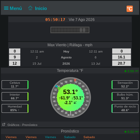
Menú
Inicio
°C
05:50:17
Vie 7 Ago 2026
Max Viento | Ráfaga - mph
0
0
12:11 am
Hoy
12:11 am
9
16.1
2
Agosto
6
12
20.7
15 Jul
2026
13 Jul
Temperatura °F
am
5:50
60
58
62
Celsius
Sensación
56
64
11.7°
52.2°
54
66
52
53.1°
68
50
70
Interior
Bulbo húm.
↑
61.9°
↓
53.1°
48
72
66.7°
51.3°
46
74
-2.1°
44
76
Humedad
Punto de rocío
42
78
85% ↑
48.6°
40
80
|
38
82
36
84
Gráficos
- Pronóstico
Pronóstico
am
5:31
Viernes
Viernes
Viernes
Sabado
Sabado