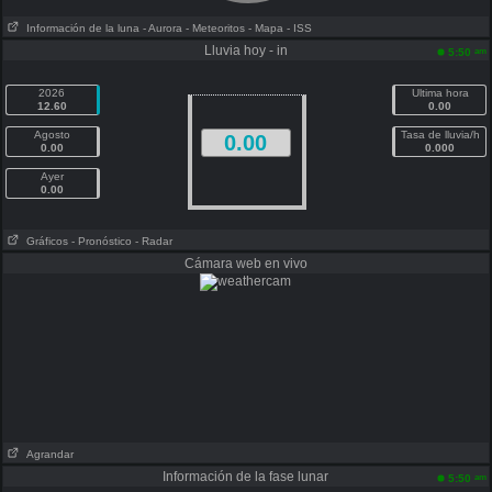
Información de la luna
- Aurora
- Meteoritos
- Mapa
- ISS
Lluvia hoy - in
am
5:50
2026
Ultima hora
12.60
0.00
Agosto
Tasa de lluvia/h
0.00
0.00
0.000
Ayer
0.00
Gráficos
- Pronóstico
- Radar
Cámara web en vivo
Agrandar
Información de la fase lunar
am
5:50