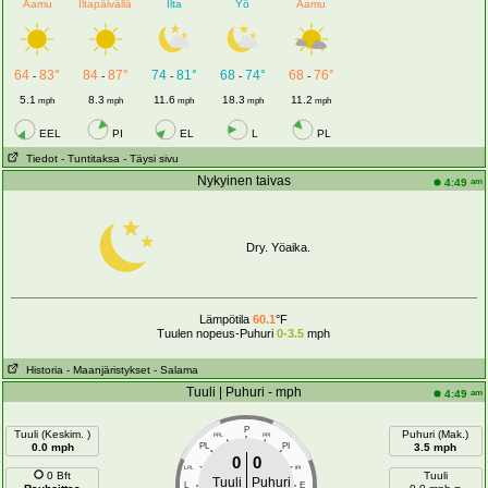
Aamu
Iltapäivällä
Ilta
Yö
Aamu
64
83°
84
87°
74
81°
68
74°
68
76°
-
-
-
-
-
5.1
8.3
11.6
18.3
11.2
mph
mph
mph
mph
mph
EEL
PI
EL
L
PL
Tiedot
- Tuntitaksa
- Täysi sivu
Nykyinen taivas
am
4:49
Dry. Yöaika.
Lämpötila
60.1
°F
Tuulen nopeus-Puhuri
0-3.5
mph
Historia
- Maanjäristykset
- Salama
Tuuli | Puhuri - mph
am
4:49
P
Tuuli (Keskim. )
Puhuri (Mak.)
PPL
PPI
0.0 mph
PL
PI
3.5 mph
0
0
LPL
IPI
0 Bft
Tuuli
Tuuli
Puhuri
L
E