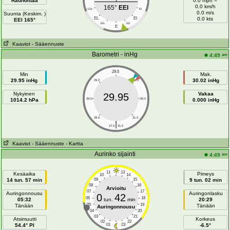
Rauhoittaa
0.0 mph =
0.0 km/h
165°
EEI
LESL
IEI
0.0 m/s
Suunta (Keskim. )
EL
EI
0.0 kts
EEI 165°
EEL
EEI
E
Kaaviot
- Sääennuste
Barometri - inHg
am
4:49
29.5
Min
Mak.
29.95 inHg
30.02 inHg
29.0
30.0
Nykyinen
Vakaa
29.95
1014.2 hPa
28.5
30.5
0.000 inHg
28.0
31.0
|
27.5
31.5
Kaaviot
- Sääennuste
- Kartta
Aurinko sijainti
am
4:49
11
13
Kesäaika
Pimeys
10
14
14 tun. 57 min
09
15
9 tun. 02 min
08
16
Arvioitu
07
17
Auringonnousu
Auringonlasku
0
42
06
18
05:32
tun.
min
20:29
05
19
Tänään
Tänään
Auringonnousu
04
20
03
21
Atsimuutti
Korkeus
02
22
54.4° PI
01
23
-6.5°