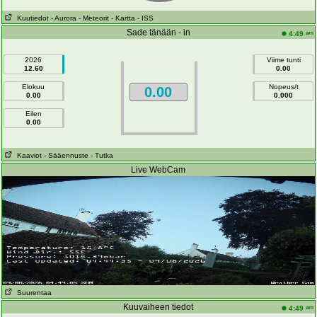
Kuutiedot
- Aurora
- Meteorit
- Kartta
- ISS
Sade tänään - in
am
4:49
2026
Viime tunti
12.60
0.00
Elokuu
Nopeus/t
0.00
0.00
0.000
Eilen
0.00
Kaaviot
- Sääennuste
- Tutka
Live WebCam
Suurentaa
Kuuvaiheen tiedot
am
4:49