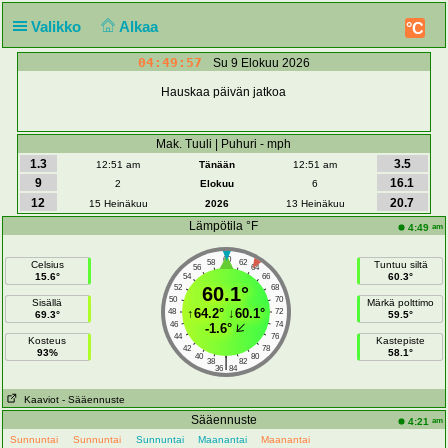
Valikko
Alkaa
°C
04:49:57
Su 9 Elokuu 2026
Hauskaa päivän jatkoa
Mak. Tuuli | Puhuri - mph
1.3
3.5
12:51 am
Tänään
12:51 am
9
16.1
2
Elokuu
6
12
20.7
15 Heinäkuu
2026
13 Heinäkuu
Lämpötila °F
am
4:49
60
58
62
Celsius
Tuntuu siltä
56
64
15.6°
60.3°
54
66
52
60.1°
68
50
70
Sisällä
Märkä polttimo
↑
64.2°
↓
60.1°
48
72
69.3°
59.5°
46
74
-1.6°
44
76
Kosteus
Kastepiste
42
78
93%
58.1°
40
80
|
38
82
36
84
Kaaviot
- Sääennuste
Sääennuste
am
4:21
Sunnuntai
Sunnuntai
Sunnuntai
Maanantai
Maanantai