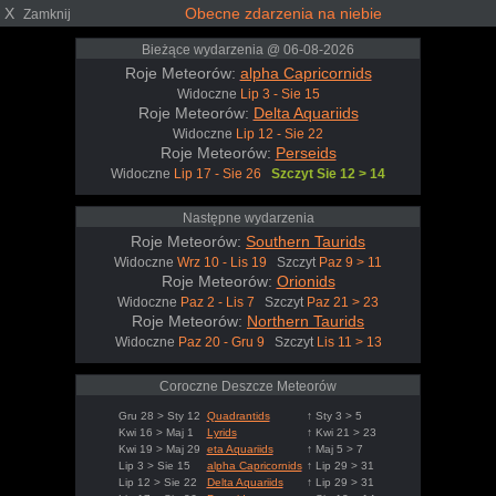
X
Obecne zdarzenia na niebie
Zamknij
Bieżące wydarzenia @ 06-08-2026
Roje Meteorów:
alpha Capricornids
Widoczne
Lip 3 - Sie 15
Roje Meteorów:
Delta Aquariids
Widoczne
Lip 12 - Sie 22
Roje Meteorów:
Perseids
Widoczne
Lip 17 - Sie 26
Szczyt Sie 12 > 14
Następne wydarzenia
Roje Meteorów:
Southern Taurids
Widoczne
Wrz 10 - Lis 19
Szczyt
Paz 9 > 11
Roje Meteorów:
Orionids
Widoczne
Paz 2 - Lis 7
Szczyt
Paz 21 > 23
Roje Meteorów:
Northern Taurids
Widoczne
Paz 20 - Gru 9
Szczyt
Lis 11 > 13
Coroczne Deszcze Meteorów
Gru 28 > Sty 12
Quadrantids
↑ Sty 3 > 5
Kwi 16 > Maj 1
Lyrids
↑ Kwi 21 > 23
Kwi 19 > Maj 29
eta Aquariids
↑ Maj 5 > 7
Lip 3 > Sie 15
alpha Capricornids
↑ Lip 29 > 31
Lip 12 > Sie 22
Delta Aquariids
↑ Lip 29 > 31