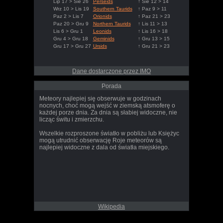
Lip 17 > Sie 26
Perseids
↑ Sie 12 > 14
Wrz 10 > Lis 19
Southern Taurids
↑ Paz 9 > 11
Paz 2 > Lis 7
Orionids
↑ Paz 21 > 23
Paz 20 > Gru 9
Northern Taurids
↑ Lis 11 > 13
Lis 6 > Gru 1
Leonids
↑ Lis 16 > 18
Gru 4 > Gru 18
Geminids
↑ Gru 13 > 15
Gru 17 > Gru 27
Ursids
↑ Gru 21 > 23
Dane dostarczone przez IMO
Porada
Meteory najlepiej się obserwuje w godzinach
nocnych, choć mogą wejść w ziemską atsmoferę o
każdej porze dnia. Za dnia są słabiej widoczne, nie
licząc świtu i zmierzchu.
Wszelkie rozproszone światło w pobliżu lub Księżyc
mogą utrudnić obserwację Roje meteorów są
najlepiej widoczne z dala od światła miejskiego.
Wikipedia