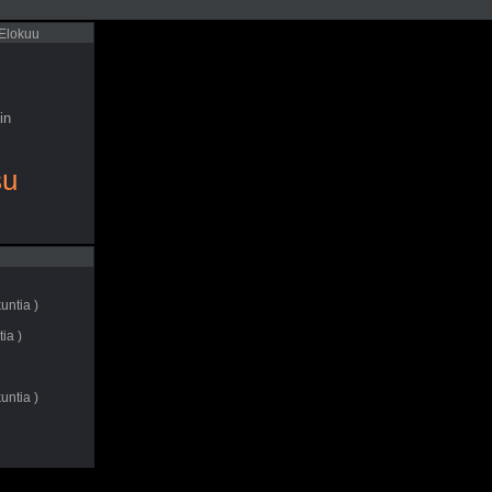
 Elokuu
in
su
untia )
ia )
untia )