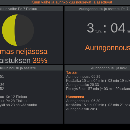
Kuun vaihe ja aurinko kuu nousevat ja asettuvat
Kuun vaihe Pe 7 Elokuu
Auringonnousu ja asetettu Pe 7
3
: 04
tun.
m
Auringonnou
mas neljäsosa
aistuksen
39%
Kuun nousu ja asetettu
Auringonnousu ja lasku
Tänään
:
:51
Auringonnousu 05:29
Kesäaika 15 tun. 04 min (- 03 min 19 sek
:36
Auringonlasku 20:33
:52
Pimeys 8 tun. 57 min (+ 03 min 20 sekunt
uu: Ke 12 Elokuu
Huomenna
:
uu: Pe 28 Elokuu
Auringonnousu 05:30
kli on 23 päivää vanha
Kesäaika 15 tun. 00 min (- 03 min 21 sek
Auringonlasku 20:31