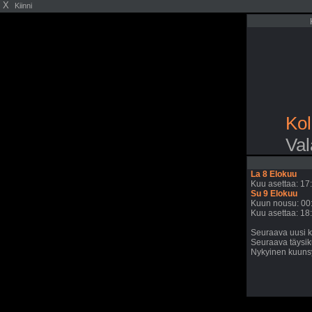
X
Kiinni
Kol
Val
La 8 Elokuu
Kuu asettaa: 17
Su 9 Elokuu
Kuun nousu: 00
Kuu asettaa: 18
Seuraava uusi k
Seuraava täysik
Nykyinen kuunsy